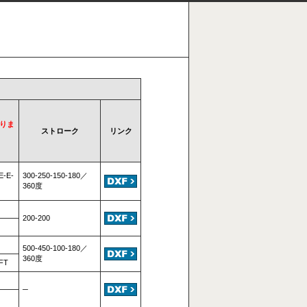
ありま
ストローク
リンク
E-E-
300-250-150-180／
360度
200-200
500-450-100-180／
360度
-FT
─