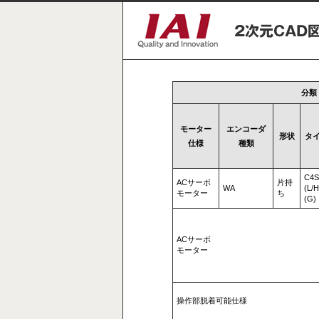
分類
モーター
エンコーダ
形状
タ
仕様
種類
C4S
ACサーボ
片持
WA
(L/H
モーター
ち
(G)
ACサーボ
モーター
操作部脱着可能仕様