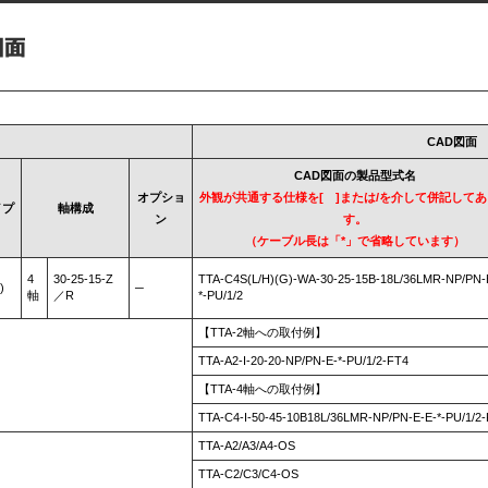
CAD図面
CAD図面の製品型式名
オプショ
外観が共通する仕様を[ ]または/を介して併記して
イプ
軸構成
ン
す。
（ケーブル長は「*」で省略しています）
4
30-25-15-Z
TTA-C4S(L/H)(G)-WA-30-25-15B-18L/36LMR-NP/PN-
)
─
軸
／R
*-PU/1/2
【TTA-2軸への取付例】
TTA-A2-I-20-20-NP/PN-E-*-PU/1/2-FT4
【TTA-4軸への取付例】
TTA-C4-I-50-45-10B18L/36LMR-NP/PN-E-E-*-PU/1/2
TTA-A2/A3/A4-OS
TTA-C2/C3/C4-OS