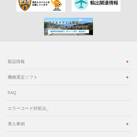
2026年4月9日
【新製品】スマートウェブユニットが登場
2026年4月9日
【新製品】エレシリンダー®大型スライダータイプにクリーンルーム仕様
が追加
2026年4月9日
【お知らせ】ゴールデンウィークの営業日およびお問合せ窓口（エイト）
製品情報
＋
対応のご案内
機種選定ソフト
＋
2026年4月2日
【お知らせ】R-unit機種選定ソフトにe-ワイヤリングシステム対応機能を
FAQ
追加
2026年4月1日
エラーコード対処法_
【コーヒータイム】4・5月号のPDFファイルを追加しました
導入事例
＋
2026年3月17日