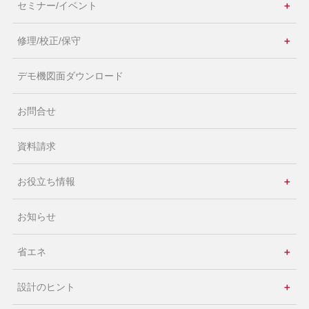
【お知らせ】2025ロボット展 記録映像を公開
セミナー/イベント
＋
2026年3月11日
修理/校正/保守
＋
【新製品】ロボポンプ®にエアブロー付きタイプのラインナップが追加
デモ機図面ダウンロード
2026年3月5日
【展示会】第7回 関西物流展 出展のお知らせ
お問合せ
2026年2月2日
資料請求
【コーヒータイム】2・3月号のPDFファイルを追加しました
お役立ち情報
＋
2026年1月6日
【お知らせ】2025年12月公開のCMを追加しました。
お知らせ
2025年12月12日
省エネ
＋
【お知らせ】『修理/修理事前見積り/校正ご依頼』メンテナンスのお知ら
せ
設計のヒント
＋
2025年12月1日