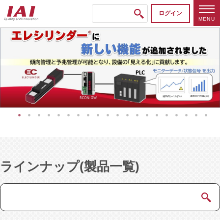
ログイン
MENU
本
文
へ
移
動
し
ま
す
ラインナップ(製品一覧)