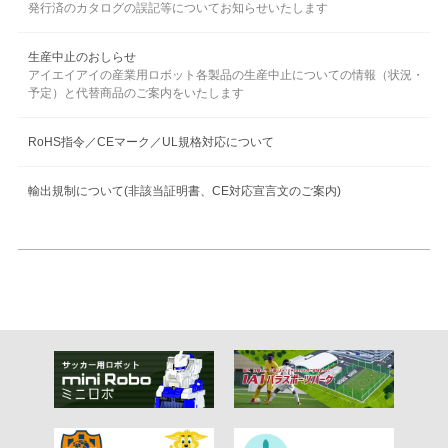
発行済のカタログの誤記等についてお知らせいたします
2026年6月1日
【コーヒータイム】6・7月号のPDFファイルを追加しました
生産中止のおしらせ
アイエイアイの産業用ロボット各製品の生産中止についての情報（状況・
2026年5月18日
予定）と代替商品のご案内をいたします
【新製品】ロボシリンダー®細小型がリニューアルしました
RoHS指令／CEマーク／UL規格対応について
2026年5月12日
【展示会】ROBOT TECHNOLOGY JAPAN 2026 出展のお知らせ
輸出規制について(非該当証明書、CE対応宣言文のご案内)
2026年5月7日
【新製品】ミクロシリンダーが登場
2026年5月1日
【新製品】二次電池製造工程対応製品が登場
2026年4月15日
【新製品】小型３ツ爪グリッパーが登場