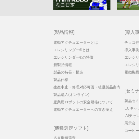
製品情報
導入
電動アクチュエーターとは
チョコ
エレシリンダー®とは
導入事
エレシリンダー®の特徴
エレシリ
新製品情報
エレシ
製品の特長・構造
電動機
製品仕様
生産中止・修理対応可否・後継製品案内
セミナ
製品購入(オンライン)
製品セ
産業用ロボットの安全規格について
ECキャ
電動アクチュエーターへの置き換え
IAIチャ
展示会
機種選定ソフト
コーヒ
多点機種選定