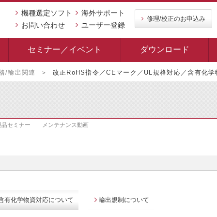
機種選定ソフト
海外サポート
修理/校正のお申込み
お問い合わせ
ユーザー登録
セミナー／イベント
ダウンロード
格/輸出関連
改正RoHS指令／CEマーク／UL規格対応／含有化
製品セミナー
メンテナンス動画
／含有化学物資対応について
輸出規制について