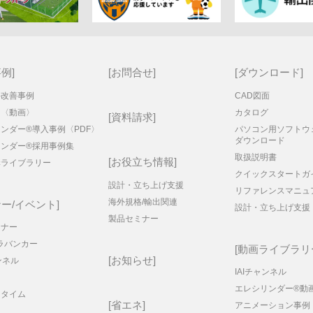
事例
お問合せ
ダウンロード
停改善事例
CAD図面
例〈動画〉
カタログ
資料請求
ンダー®導入事例〈PDF〉
パソコン用ソフトウ
ダウンロード
リンダー®採用事例集
取扱説明書
お役立ち情報
構ライブラリー
クイックスタートガ
設計・立ち上げ支援
リファレンスマニュ
海外規格/輸出関連
ー/イベント
設計・立ち上げ支援
製品セミナー
ミナー
ラバンカー
動画ライブラリ
お知らせ
ンネル
IAIチャンネル
エレシリンダー®動
ータイム
省エネ
アニメーション事例