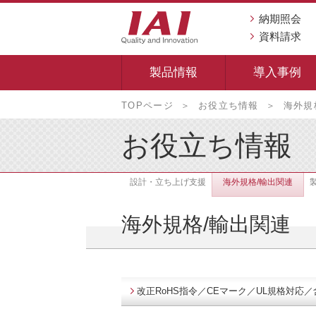
納期照会
資料請求
製品情報
導入事例
本
TOPページ
お役立ち情報
海外規
文
へ
お役立ち情報
移
動
設計・立ち上げ支援
海外規格/輸出関連
し
ま
海外規格/輸出関連
す
改正RoHS指令／CEマーク／UL規格対応