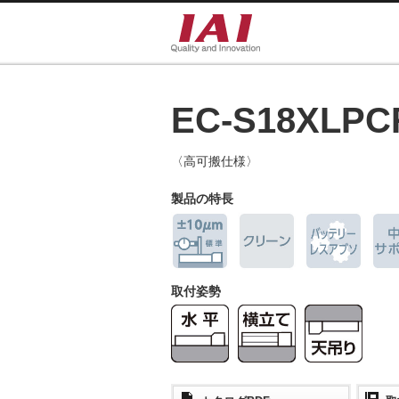
EC-S18XLPC
〈高可搬仕様〉
製品の特長
取付姿勢