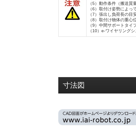
（5）動作条件（搬送質
（6）取付け姿勢によっ
（7）張出し負荷長の目安
（8）取付け物体の重心
（9）中間サポートタイ
（10）e-ワイヤリング
寸法図