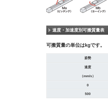
速度・加速度別可搬質量表
可搬質量の単位はkgです。
姿勢
速度
（mm/s）
0
500