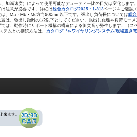
量、加減速度）によって使用可能なデューティー比の目安は変化します
ては注意が必要です。詳細は
総合カタログ2025・1-313
ページをご確認
は、Ma・Mb・Mc方向900mm以下です。張出し負荷長については
総合
位置は、張出し距離の1/2以下としてください。張出し距離や負荷モー
プでは、動作時にサポート機構の構造による衝突音が発生します。（ス
システムとの接続方法は、
カタログ『e-ワイヤリングシステム/現場置き電源(