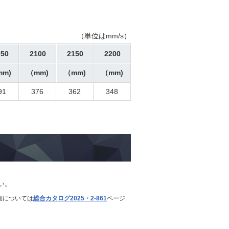
（単位はmm/s）
050
2100
2150
2200
mm)
（mm)
（mm)
（mm)
91
376
362
348
い。
詳細については
総合カタログ2025・2-861
ページ