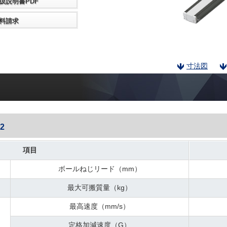
扱説明書PDF
料請求
寸法図
2
項目
ボールねじリード（mm）
最大可搬質量（kg）
最高速度（mm/s）
定格加減速度（G）