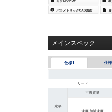
カタログPDF
取
パラメトリックCAD図面
資
メインスペック
仕様
仕様1
リード
可搬質量
水平
速度/加減速度