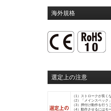
海外規格
選定上の注意
（1）ストロークが長く
（2）「メインスペック
（3）押付け動作を行う
（4）動作させるにはモー