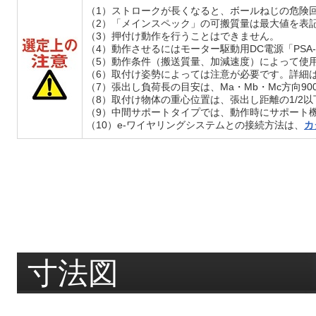
（1）ストロークが長くなると、ボールねじの危険
（2）「メインスペック」の可搬質量は最大値を表
（3）押付け動作を行うことはできません。
（4）動作させるにはモーター駆動用DC電源「PSA
（5）動作条件（搬送質量、加減速度）によって使
（6）取付け姿勢によっては注意が必要です。詳細
（7）張出し負荷長の目安は、Ma・Mb・Mc方向9
（8）取付け物体の重心位置は、張出し距離の1/
（9）中間サポートタイプでは、動作時にサポート
（10）e-ワイヤリングシステムとの接続方法は、
カ
寸法図