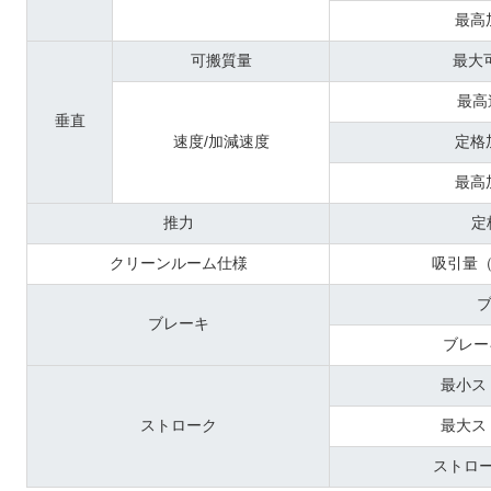
最高
可搬質量
最大
最高
垂直
速度/加減速度
定格
最高
推力
定
クリーンルーム仕様
吸引量（
ブレーキ
ブレー
最小ス
ストローク
最大ス
ストロ