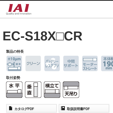
EC-S18X□CR
製品の特長
取付姿勢
カタログPDF
取扱説明書PDF