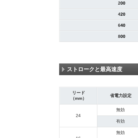
2
00
4
20
6
40
8
00
ストロークと最高速度
リード
省電力設定
（mm）
無効
24
有効
無効