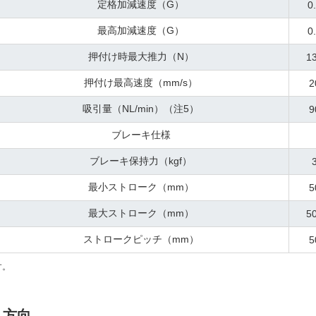
定格加減速度（G）
0
最高加減速度（G）
0
押付け時最大推力（N）
1
押付け最高速度（mm/s）
2
吸引量（NL/min）（注5）
9
ブレーキ仕様
ブレーキ保持力（kgf）
最小ストローク（mm）
5
最大ストローク（mm）
5
ストロークピッチ（mm）
5
す。
ト方向