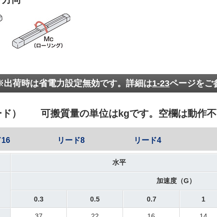
※出荷時は省電力設定無効です。詳細は
1-23
ページをご
ード） 可搬質量の単位はkgです。空欄は動作不
16
リード8
リード4
水平
加速度（G）
0.3
0.5
0.7
1
37
22
16
14