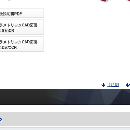
扱説明書PDF
ラメトリックCAD図面
-S7□CR
ラメトリックCAD図面
C-DS7□CR
寸法図
2