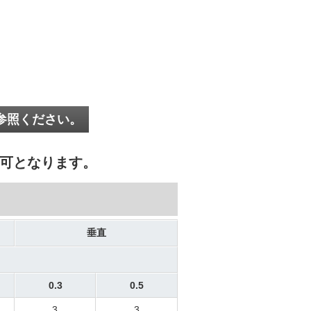
参照ください。
可となります。
垂直
0.3
0.5
3
3