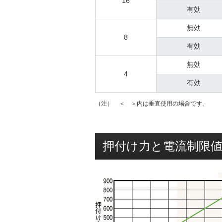
16
有効
無効
8
有効
無効
4
有効
（注） ＜ ＞内は垂直使用の場合です。
押付け力と電流制限