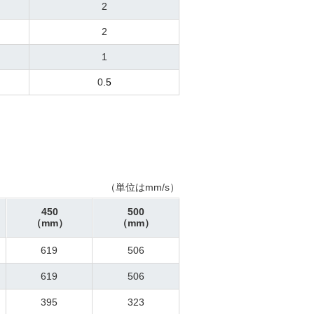
2
2
1
0
.5
（単位はmm/s）
450
500
（mm）
（mm）
619
506
619
506
395
323