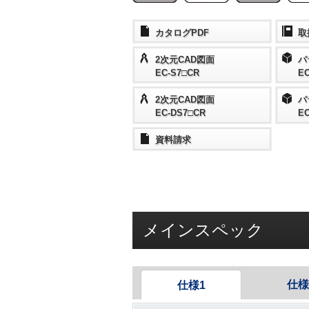
カタログPDF
取
2次元CAD図面
パ
EC-S7□CR
EC
2次元CAD図面
パ
EC-DS7□CR
E
資料請求
メインスペック
仕様
仕様1