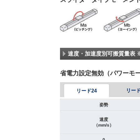
速度・加速度別可搬質量表 
省電力設定無効（パワーモ
リード
リード24
姿勢
速度
（mm/s）
0