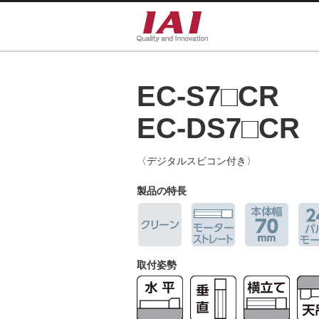
EC-S7□CR
EC-DS7□CR
〈デジタルスピコン付き〉
製品の特長
取付姿勢