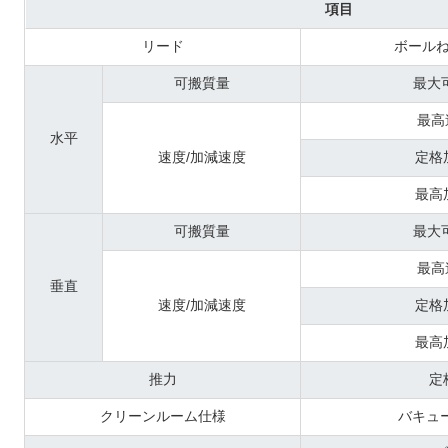
項目
リード
ボール
可搬質量
最大
最高
水平
速度/加減速度
定格
最高
可搬質量
最大
最高
垂直
速度/加減速度
定格
最高
推力
定
クリーンルーム仕様
バキュー