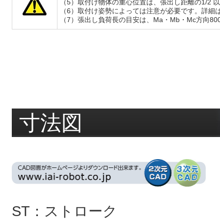
（5）取付け物体の重心位置は、張出し距離の1/
（6）取付け姿勢によっては注意が必要です。詳細
（7）張出し負荷長の目安は、Ma・Mb・Mc方向8
寸法図
ST：ストローク