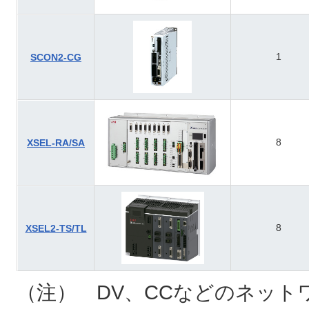
1
SCON2-CG
8
XSEL-RA/SA
8
XSEL2-TS/TL
（注） DV、CCなどのネット