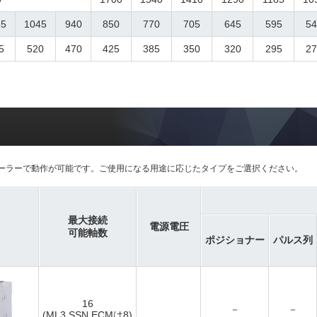
65
1045
940
850
770
705
645
595
54
5
520
470
425
385
350
320
295
27
ーラーで動作が可能です。ご使用になる用途に応じたタイプをご選択ください。
最大接続
電源電圧
可能軸数
ポジショナー
パルス列
16
－
－
(ML3,SSN,ECMは8)