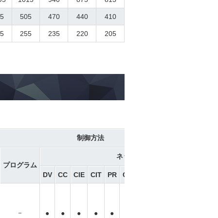
5
505
470
440
410
5
255
235
220
205
制御方法
ネットワーク ※選択
プログラム
DV
CC
CIE
CIT
PR
CN
ML
ML3
EC
EP
PRT
－
－
－
●
●
●
●
●
●
●
●
●