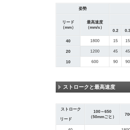
姿勢
リード
最高速度
（mm）
（mm/s）
0.2
0.
1800
15
15
40
1200
45
45
20
600
90
90
10
ストロークと最高速度
ストローク
100～650
70
（50mmごと）
リード
40
180