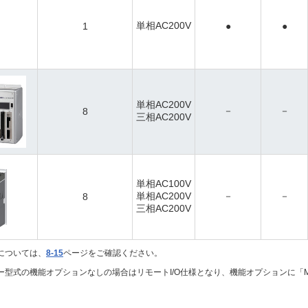
単相AC200V
1
●
●
単相AC200V
－
－
8
三相AC200V
単相AC100V
単相AC200V
－
－
8
三相AC200V
については、
8-15
ページをご確認ください。
ーラー型式の機能オプションなしの場合はリモートI/O仕様となり、機能オプションに