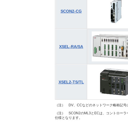
SCON2-CG
XSEL-RA/SA
XSEL2-TS/TL
（注） DV、CCなどのネットワーク略称記号
（注） SCON2のML3とECは、コントロ
仕様となります。