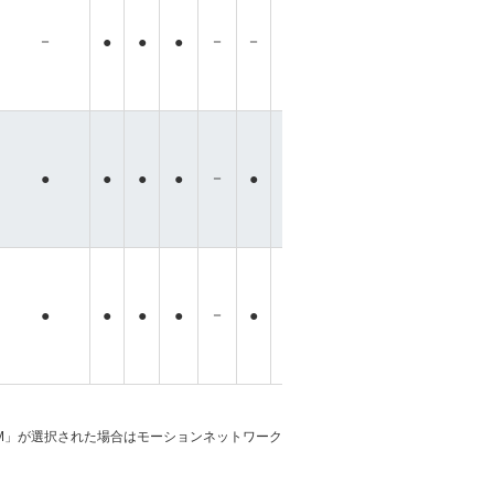
－
－
－
－
－
●
●
●
●
●
●
●
－
－
－
－
－
●
●
●
●
●
●
●
－
－
－
－
●
●
●
●
●
●
●
●
「M」が選択された場合はモーションネットワーク