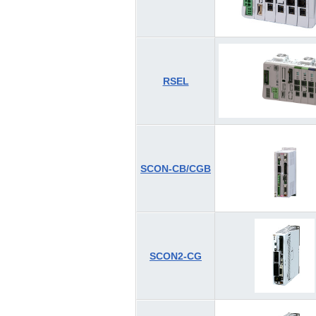
RSEL
SCON-CB/CGB
SCON2-CG