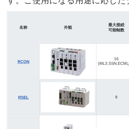
す。ご使用になる用途に応じた
最大接続
名称
外観
可能軸数
16
RCON
(ML3,SSN,ECM
8
RSEL