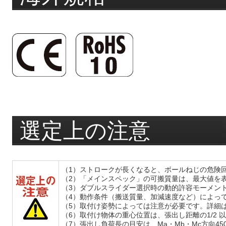
選定上の注意
（1）ストロークが長くなると、ボールねじの危険
（2）「メインスペック」の可搬質量は、最大値を
（3）ダブルスライダー選択時の動的許容モーメン
（4）動作条件（搬送質量、加減速度など）によっ
（5）取付け姿勢によっては注意が必要です。詳細
（6）取付け物体の重心位置は、張出し距離の1/
（7）張出し負荷長の目安は、Ma・Mb・Mc方向4