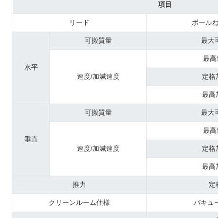
項目
リード
ボール
可搬質量
最大
最高
水平
速度/加減速度
定格
最高
可搬質量
最大
最高
垂直
速度/加減速度
定格
最高
推力
定
クリーンルーム仕様
バキュー