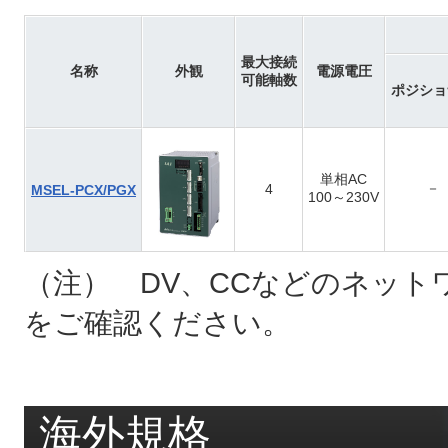
最大接続
名称
外観
電源電圧
可能軸数
ポジショ
単相AC
－
4
MSEL-PCX/PGX
100～230V
（注） DV、CCなどのネット
をご確認ください。
海外規格