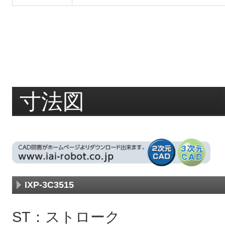
寸法図
IXP-3C3515
ST：ストローク