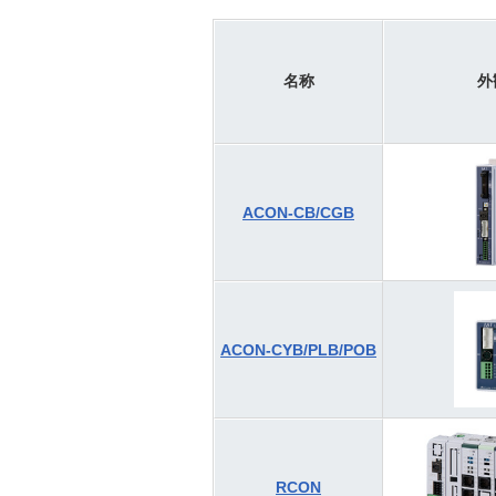
名称
外
ACON-CB/CGB
ACON-CYB/PLB/POB
RCON