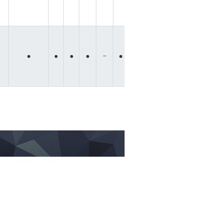
－
－
－
－
●
●
●
●
●
●
●