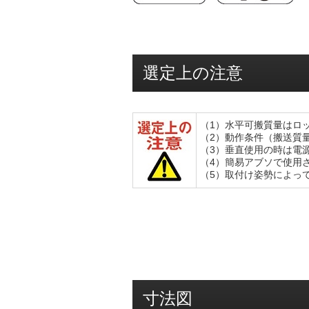
選定上の注意
（1）水平可搬質量はロ
（2）動作条件（搬送質
（3）垂直使用の時は電
（4）簡易アブソで使用さ
（5）取付け姿勢によっ
寸法図