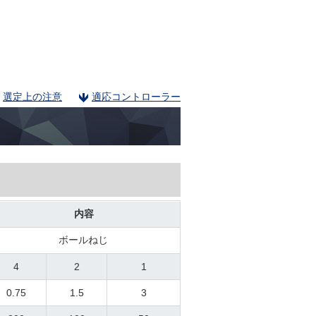
選定上の注意
適応コントローラー
内容
ボールねじ
4
2
1
0.75
1.5
3