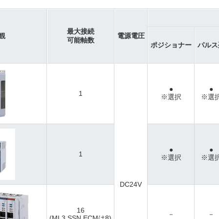
最大接続
観
電源電圧
可能軸数
ポジショナー
パルス
●
●
1
※選択
※選
●
●
1
※選択
※選
DC24V
16
－
－
(ML3,SSN,ECMは8)