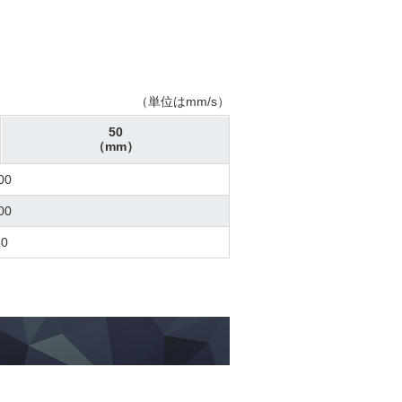
（単位はmm/s）
50
（mm）
00
00
50