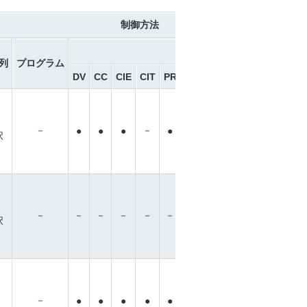
制御方法
ネットワーク ※選択
列
プログラム
DV
CC
CIE
CIT
PR
CN
ML
ML3
EC
EP
P
－
－
●
●
●
●
●
●
●
●
●
択
－
－
－
－
－
－
－
－
－
－
－
択
－
－
－
●
●
●
●
●
●
●
●