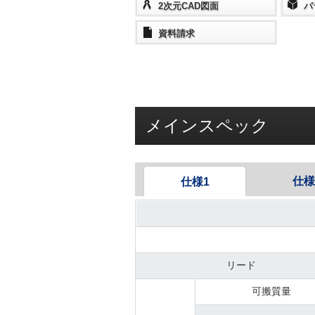
2次元CAD図面
パ
資料請求
メインスペック
仕様
仕様1
リード
可搬質量