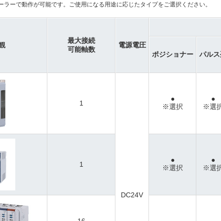
ーラーで動作が可能です。ご使用になる用途に応じたタイプをご選択ください。
最大接続
観
電源電圧
可能軸数
ポジショナー
パルス
●
●
1
※選択
※選
●
●
1
※選択
※選
DC24V
16