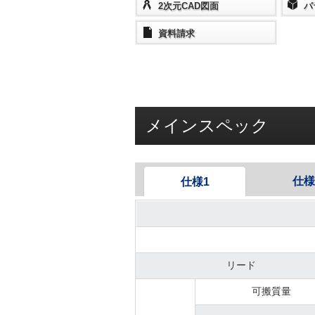
2次元CAD図面
パ
資料請求
メインスペック
仕様
仕様1
リード
可搬質量