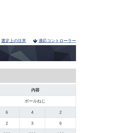
選定上の注意
適応コントローラー
内容
ボールねじ
6
4
2
2
3
6