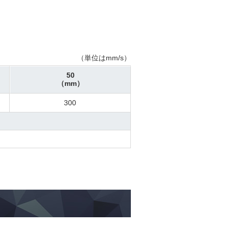
（単位はmm/s）
50
（mm）
300