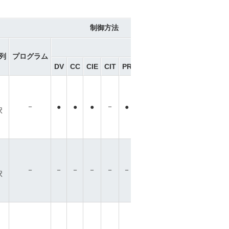
制御方法
ネットワーク ※選択
列
プログラム
DV
CC
CIE
CIT
PR
CN
ML
ML3
EC
EP
P
－
－
●
●
●
●
●
●
●
●
●
択
－
－
－
－
－
－
－
－
－
－
－
択