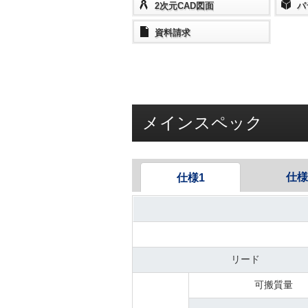
2次元CAD図面
パ
資料請求
メインスペック
仕様
仕様1
リード
可搬質量