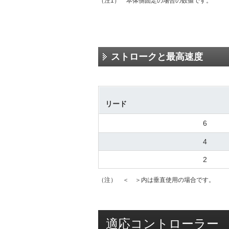
（注1） 本体側固定の場合の数値です。
ストロークと最高速度
リード
6
4
2
（注） ＜ ＞内は垂直使用の場合です。
適応コントローラー