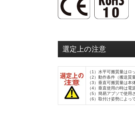
選定上の注意
（1）水平可搬質量はロ
（2）動作条件（搬送質
（3）垂直可搬質量は本
（4）垂直使用の時は電
（5）簡易アブソで使用さ
（6）取付け姿勢によっ