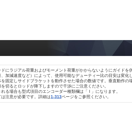
ッドにラジアル荷重およびモーメント荷重がかからないようにガイドを
量、加減速度など）によって、使用可能なデューティー比の目安は変化
体を固定しサイドブラケットを動作させた場合の数値です。垂直動作の
源を切るとロッドが降下しますので干渉にご注意ください。
れる場合も型式項目のエンコーダー種類欄は「 I 」になります。
ては注意が必要です。詳細は
1-313
ページをご参照ください。