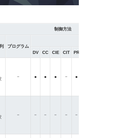
制御方法
ネットワーク ※選択
列
プログラム
DV
CC
CIE
CIT
PR
CN
ML
ML3
EC
EP
P
－
－
●
●
●
●
●
●
●
●
●
択
－
－
－
－
－
－
－
－
－
－
－
択