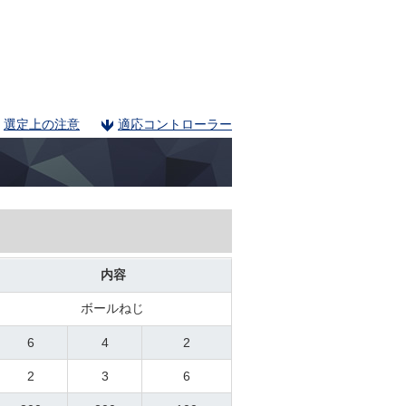
選定上の注意
適応コントローラー
内容
ボールねじ
6
4
2
2
3
6