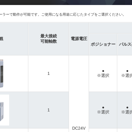
ーラーで動作が可能です。ご使用になる用途に応じたタイプをご選択ください。
最大接続
観
電源電圧
可能軸数
ポジショナー
パルス
●
●
1
※選択
※選
●
●
1
※選択
※選
DC24V