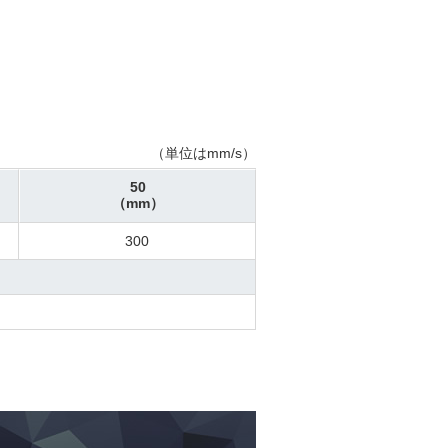
（単位はmm/s）
50
（mm）
300