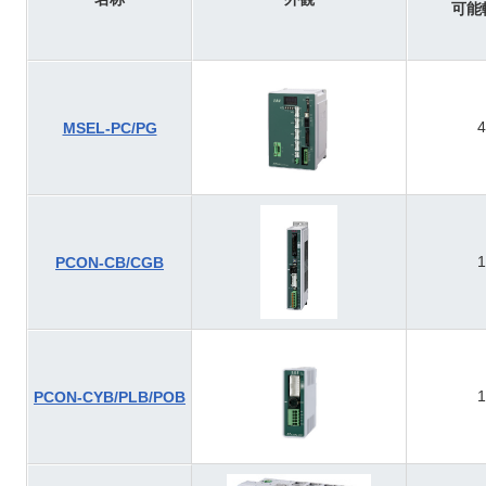
可能
4
MSEL-PC/PG
1
PCON-CB/CGB
1
PCON-CYB/PLB/POB