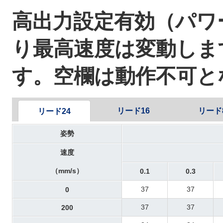
高出力設定有効（パ
り最高速度は変動しま
す。空欄は動作不可と
リード16
リード
リード24
姿勢
速度
（mm/s）
0.1
0.3
37
37
0
37
37
200