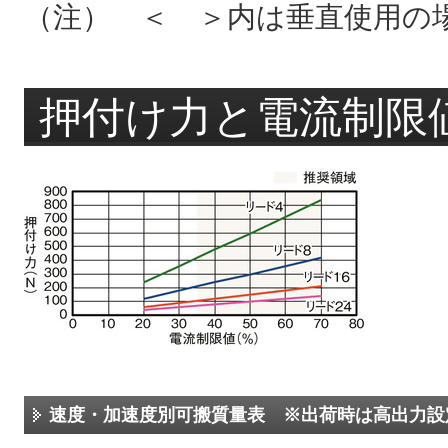
（注） ＜ ＞内は垂直使用の
押付け力と電流制限
速度・加速度別可搬質量表 ※出荷時は高出力設