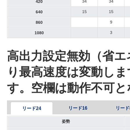
34
34
420
15
15
640
9
860
3
1080
高出力設定無効（省
り最高速度は変動しま
す。空欄は動作不可と
リード16
リード
リード24
姿勢