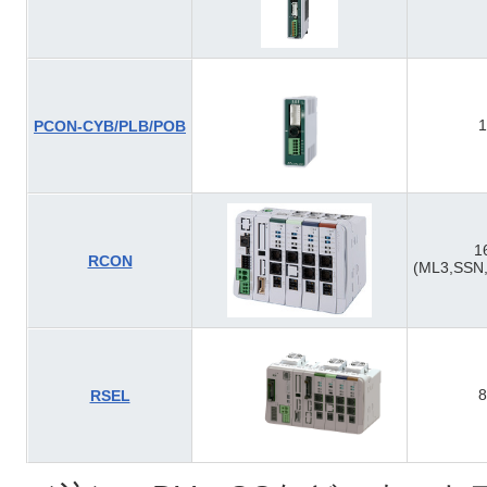
1
PCON-CYB/PLB/POB
1
RCON
(ML3,SSN
8
RSEL