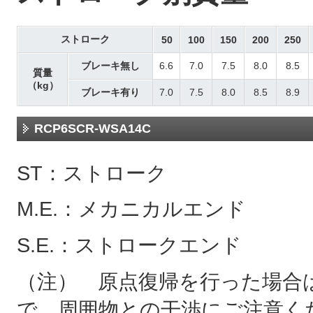
ストローク
50
100
150
200
250
ブレーキ無し
6.6
7.0
7.5
8.0
8.5
質量
（kg）
ブレーキ有り
7.0
7.5
8.0
8.5
8.9
RCP6SCR-WSA14C
ST：ストローク
M.E.：メカニカルエンド
S.E.：ストロークエンド
（注） 原点復帰を行った場合は
で、周囲物との干渉にご注意く