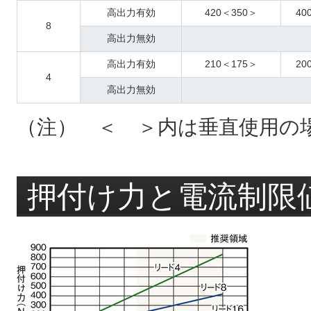
高出力有効
420＜350＞
40
8
高出力無効
高出力有効
210＜175＞
20
4
高出力無効
（注） ＜ ＞内は垂直使用の
押付け力と電流制限