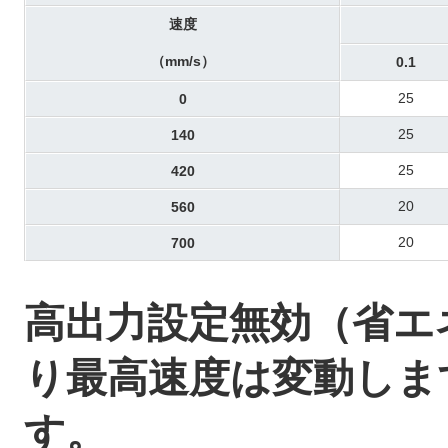
速度
（mm/s）
0.1
25
0
25
140
25
420
20
560
20
700
高出力設定無効（省
り最高速度は変動しま
す。