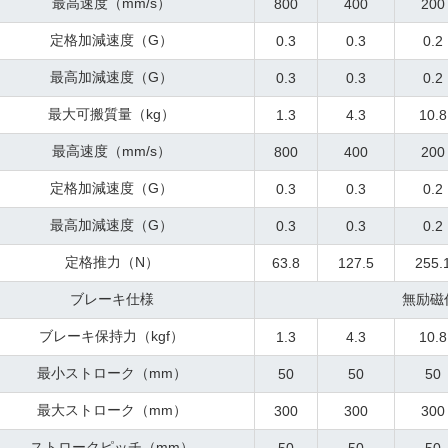
最高速度（mm/s）
800
400
200
定格加減速度（G）
0.3
0.3
0.2
最高加減速度（G）
0.3
0.3
0.2
最大可搬質量（kg）
1.3
4.3
10.8
最高速度（mm/s）
800
400
200
定格加減速度（G）
0.3
0.3
0.2
最高加減速度（G）
0.3
0.3
0.2
定格推力（N）
63.8
127.5
255.
ブレーキ仕様
無励磁
ブレーキ保持力（kgf）
1.3
4.3
10.8
最小ストローク（mm）
50
50
50
最大ストローク（mm）
300
300
300
ストロークピッチ（mm）