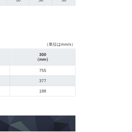
50
50
50
（単位はmm/s）
300
（mm）
755
377
188