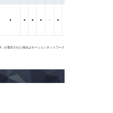
－
－
－
－
●
●
●
●
●
●
●
●
「M」が選択された場合はモーションネットワーク