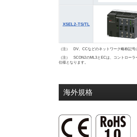
XSEL2-TS/TL
（注） DV、CCなどのネットワーク略称記号
（注） SCON2のML3とECは、コントロ
仕様となります。
海外規格