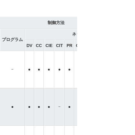
制御方法
ネットワーク ※選択
プログラム
DV
CC
CIE
CIT
PR
CN
ML
ML3
EC
EP
PRT
－
－
－
●
●
●
●
●
●
●
●
●
－
－
－
－
●
●
●
●
●
●
●
●