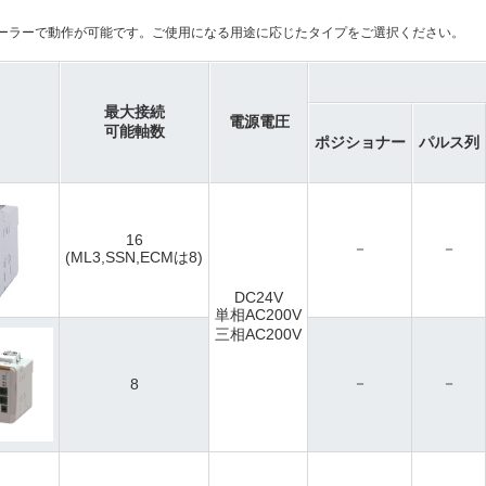
ーラーで動作が可能です。ご使用になる用途に応じたタイプをご選択ください。
最大接続
電源電圧
可能軸数
ポジショナー
パルス列
16
－
－
(ML3,SSN,ECMは8)
DC24V
単相AC200V
三相AC200V
－
－
8