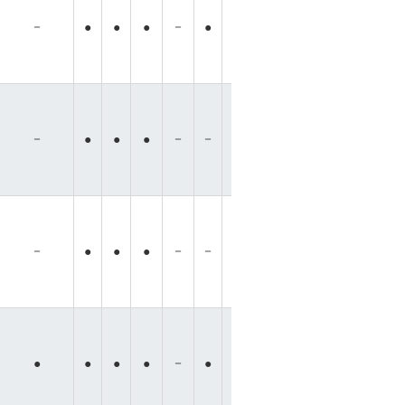
－
－
●
●
●
●
●
●
●
●
●
●
－
－
－
－
－
●
●
●
●
●
●
●
－
－
－
－
－
●
●
●
●
●
●
●
－
－
－
－
－
●
●
●
●
●
●
●