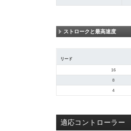
ストロークと最高速度
リード
16
8
4
適応コントローラー