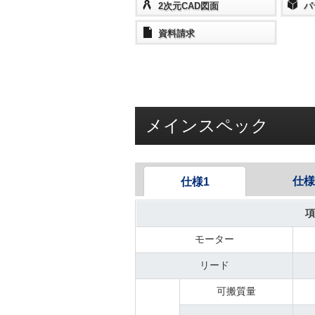
2次元CAD図面
パ
資料請求
メインスペック
仕様
仕様1
項
モーター
リード
可搬質量