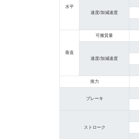
水平
速度/加減速度
可搬質量
垂直
速度/加減速度
推力
ブレーキ
ストローク