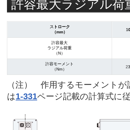
許容最大ラジアル荷
ス
トローク
1
（mm）
許
容最大
ラジアル荷重
（N）
許
容モーメント
2
（Nm）
（注） 作用するモーメントが
は
1-331
ページ記載の計算式に