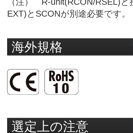
（注） R-unit(RCON/RSE
EXT)とSCONが別途必要です。
海外規格
選定上の注意