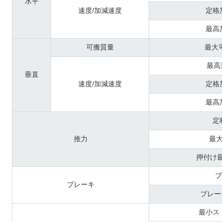
水平
速度/加減速度
定格
最高
可搬質量
最大
最高
垂直
速度/加減速度
定格
最高
定
推力
最
押付け最
ブ
ブレーキ
ブレー
最小ス