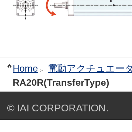
Home
電動アクチュエー
RA20R(TransferType)
© IAI CORPORATION.