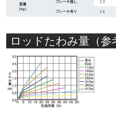
ブレーキ無し
1.3
質量
（kg）
ブレーキ有り
1.6
ロッドたわみ量（参