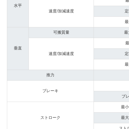
最
水平
速度/加減速度
定
最
可搬質量
最
最
垂直
速度/加減速度
定
最
推力
ブレーキ
ブレ
最小
ストローク
最大
スト