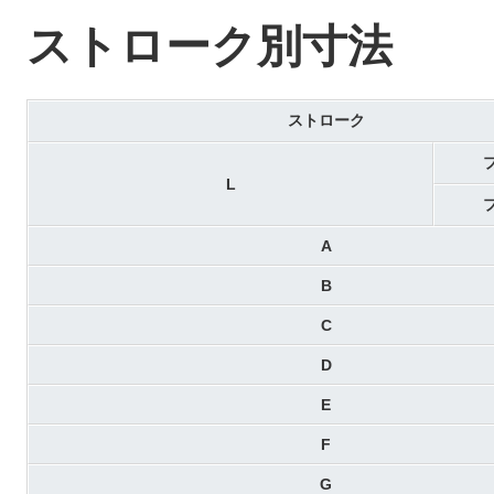
ストローク別寸法
ストローク
L
A
B
C
D
E
F
G