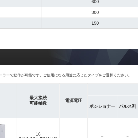
600
300
150
ーラーで動作が可能です。ご使用になる用途に応じたタイプをご選択ください。
最大接続
電源電圧
可能軸数
ポジショナー
パルス列
16
－
－