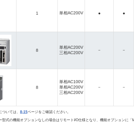
単相AC200V
1
●
●
単相AC200V
－
－
8
三相AC200V
単相AC100V
単相AC200V
－
－
8
三相AC200V
については、
8-15
ページをご確認ください。
ーラー型式の機能オプションなしの場合はリモートI/O仕様となり、機能オプションに