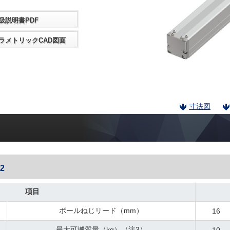
扱説明書PDF
ラメトリックCAD図面
寸法図
2
項目
ボールねじリード（mm）
16
最大可搬質量（kg）（注3）