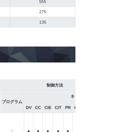
555
275
135
制御方法
ネットワーク ※選択
プログラム
DV
CC
CIE
CIT
PR
CN
ML
ML3
EC
EP
PRT
－
－
－
●
●
●
●
●
●
●
●
●