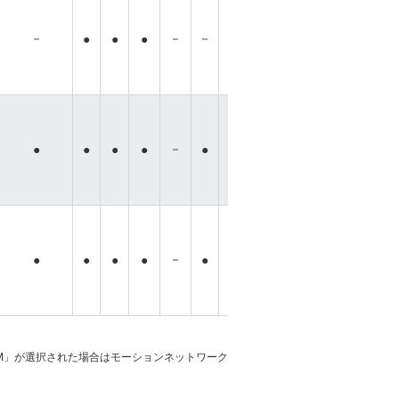
－
－
－
－
－
●
●
●
●
●
●
●
－
－
－
－
－
●
●
●
●
●
●
●
－
－
－
－
●
●
●
●
●
●
●
●
「M」が選択された場合はモーションネットワーク