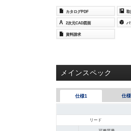
カタログPDF
取
2次元CAD図面
パ
資料請求
メインスペック
仕様
仕様1
リード
可搬質量