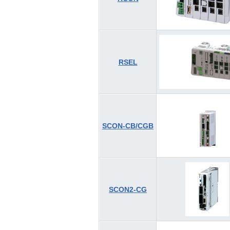
RSEL
SCON-CB/CGB
SCON2-CG