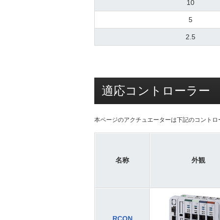
10
5
2.5
適応コントローラー
本ページのアクチュエーターは下記のコントロ
名称
外観
RCON