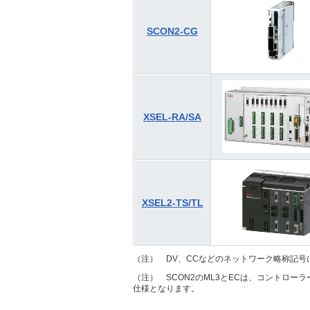
SCON2-CG
XSEL-RA/SA
XSEL2-TS/TL
（注） DV、CCなどのネットワーク略称記号
（注） SCON2のML3とECは、コントロ
仕様となります。