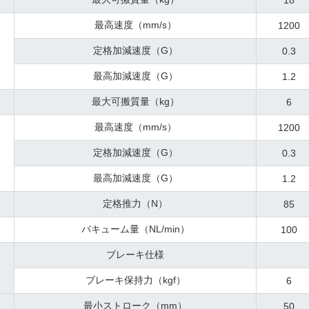
18
最高速度（mm/s）
1200
定格加減速度（G）
0.3
最高加減速度（G）
1.2
最大可搬質量（kg）
6
最高速度（mm/s）
1200
定格加減速度（G）
0.3
最高加減速度（G）
1.2
定格推力（N）
85
バキューム量（NL/min）
100
ブレーキ仕様
ブレーキ保持力（kgf）
6
最小ストローク（mm）
50