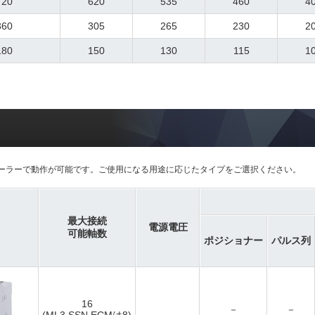
720
620
535
460
4
360
305
265
230
2
180
150
130
115
1
ーラーで動作が可能です。ご使用になる用途に応じたタイプをご選択ください。
最大接続
電源電圧
可能軸数
ポジショナー
パルス列
16
－
－
(ML3,SSN,ECMは8)