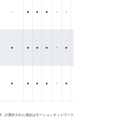
－
－
－
－
－
●
●
●
●
●
●
●
－
－
－
－
－
●
●
●
●
●
●
●
－
－
－
－
●
●
●
●
●
●
●
●
「M」が選択された場合はモーションネットワーク