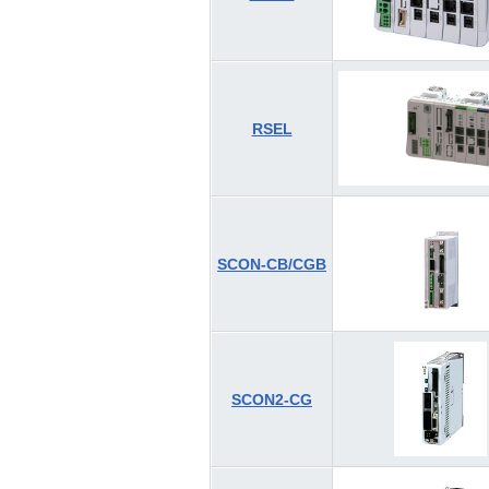
RSEL
SCON-CB/CGB
SCON2-CG