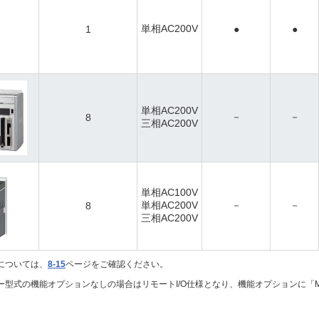
単相AC200V
1
●
●
単相AC200V
－
－
8
三相AC200V
単相AC100V
単相AC200V
－
－
8
三相AC200V
については、
8-15
ページをご確認ください。
ーラー型式の機能オプションなしの場合はリモートI/O仕様となり、機能オプションに