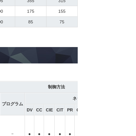
05
355
315
00
175
155
00
85
75
制御方法
ネットワーク ※選択
プログラム
DV
CC
CIE
CIT
PR
CN
ML
ML3
EC
EP
PRT
－
－
－
●
●
●
●
●
●
●
●
●