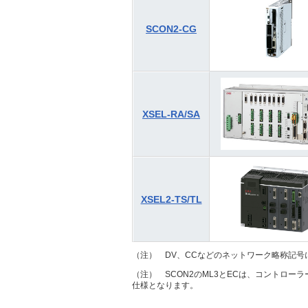
SCON2-CG
XSEL-RA/SA
XSEL2-TS/TL
（注） DV、CCなどのネットワーク略称記号
（注） SCON2のML3とECは、コントロ
仕様となります。