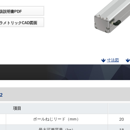
扱説明書PDF
ラメトリックCAD図面
寸法図
2
項目
ボールねじリード（mm）
20
最大可搬質量（kg）