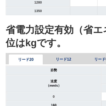
1280
1350
省電力設定有効（省
位はkgです。
リード12
リード
リード20
姿
勢
速
度
（mm/s）
0
1
60