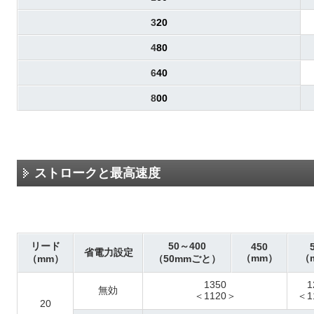
3
20
4
80
6
40
8
00
ストロークと最高速度
リード
50～400
450
省電力設定
（mm）
（
（mm）
（50mmごと）
1350
1
無効
＜1120＞
＜1
20