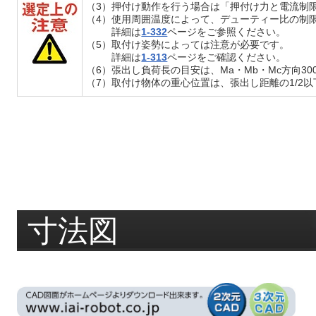
（3）押付け動作を行う場合は「押付け力と電流制
（4）使用周囲温度によって、デューティー比の制
詳細は
1-332
ページをご参照ください。
（5）取付け姿勢によっては注意が必要です。
詳細は
1-313
ページをご確認ください。
（6）張出し負荷長の目安は、Ma・Mb・Mc方向3
（7）取付け物体の重心位置は、張出し距離の1/
寸法図