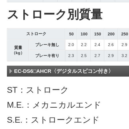
ストローク別質量
ストローク
50
100
150
200
250
ブレーキ無し
2.0
2.2
2.4
2.6
2.9
質量
（kg）
ブレーキ有り
2.3
2.5
2.7
2.9
3.2
EC-DS6□AHCR〈デジタルスピコン付き〉
ST：ストローク
M.E.：メカニカルエンド
S.E.：ストロークエンド