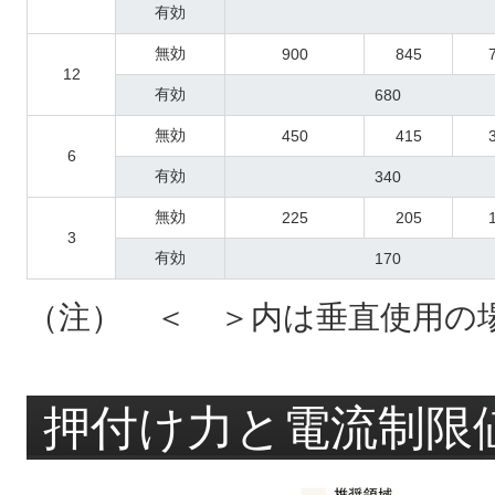
有効
無効
900
845
12
有効
680
無効
450
415
6
有効
340
無効
225
205
3
有効
170
（注） ＜ ＞内は垂直使用の
押付け力と電流制限