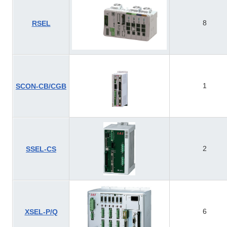
8
RSEL
1
SCON-CB/CGB
2
SSEL-CS
6
XSEL-P/Q