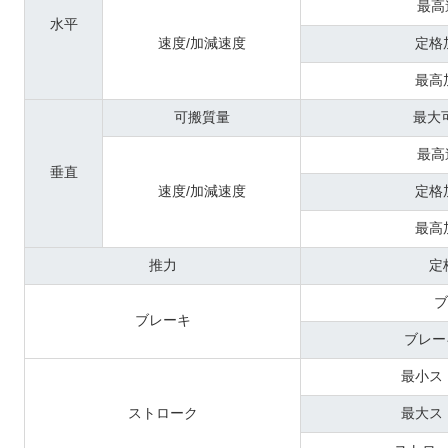
最高
水平
速度/加減速度
定格
最高
可搬質量
最大
最高
垂直
速度/加減速度
定格
最高
推力
定
ブ
ブレーキ
ブレー
最小ス
ストローク
最大ス