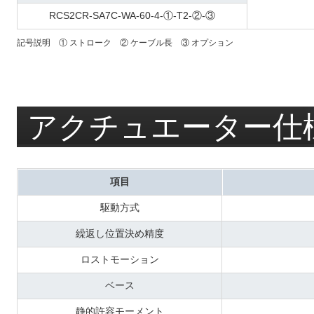
RCS2CR-SA7C-WA-60-4-①-T2-②-③
記号説明 ① ストローク ② ケーブル長 ③ オプション
アクチュエーター仕
項目
駆動方式
繰返し位置決め精度
ロストモーション
ベース
静的許容モーメント