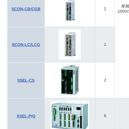
単相
1
SCON-CB/CGB
100V/
1
SCON-LC/LCG
2
SSEL-CS
6
XSEL-P/Q