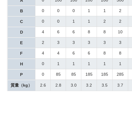
A
0
0
0
1
1
2
B
0
0
1
1
2
2
C
4
6
6
8
8
10
D
2
3
3
3
3
3
E
4
4
6
6
8
8
F
0
1
1
1
1
1
H
0
85
85
185
185
285
P
質量（kg）
2.6
2.8
3.0
3.2
3.5
3.7