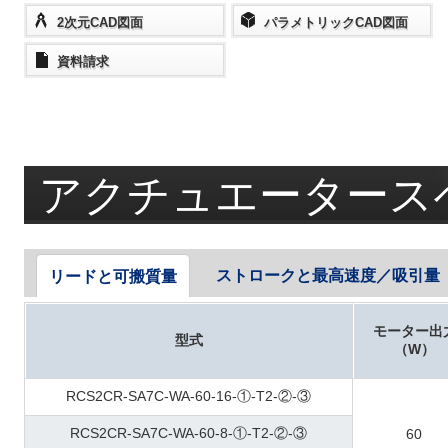
2次元CAD図面
パラメトリックCAD図面
資料請求
アクチュエータース
ストロークと最高速度／吸引量
リードと可搬質量
モーター出
型式
（W）
RCS2CR-SA7C-WA-60-16-①-T2-②-③
RCS2CR-SA7C-WA-60-8-①-T2-②-③
60