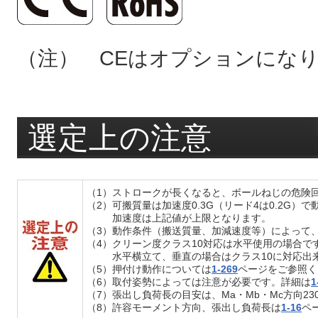
（注） CEはオプションにな
選定上の注意
（1）ストロークが長くなると、ボールねじの危険
（2）可搬質量は加速度0.3G（リード4は0.2G）
加速度は上記値が上限となります。
（3）動作条件（搬送質量、加減速度等）によって
（4）クリーン度クラス10対応は水平使用の場合で
水平横立て、垂直の場合はクラス10に対応出
（5）押付け動作については
1-269
ページをご参照く
（6）取付姿勢によっては注意が必要です。詳細は
1
（7）張出し負荷長の目安は、Ma・Mb・Mc方向23
（8）許容モーメント方向、張出し負荷長は
1-16
ペ