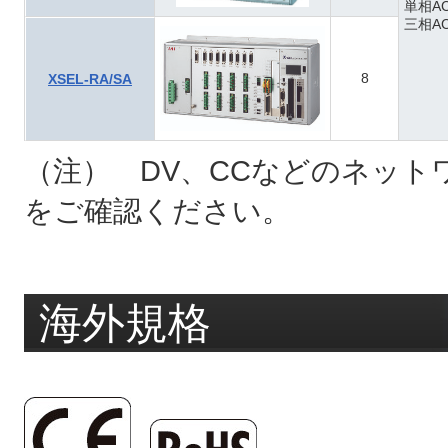
単相AC
三相AC
8
XSEL-RA/SA
（注） DV、CCなどのネット
をご確認ください。
海外規格