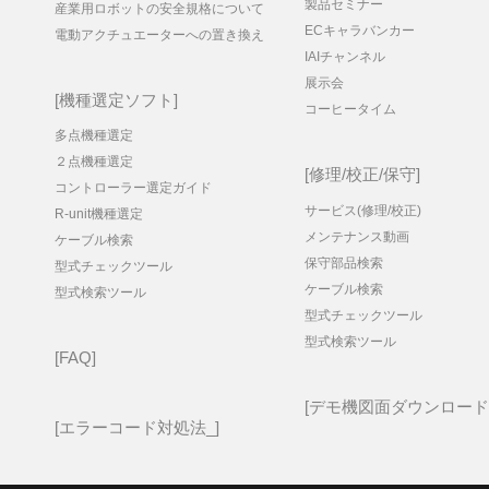
製品セミナー
産業用ロボットの安全規格について
ECキャラバンカー
電動アクチュエーターへの置き換え
IAIチャンネル
展示会
機種選定ソフト
コーヒータイム
多点機種選定
２点機種選定
修理/校正/保守
コントローラー選定ガイド
サービス(修理/校正)
R-unit機種選定
メンテナンス動画
ケーブル検索
保守部品検索
型式チェックツール
ケーブル検索
型式検索ツール
型式チェックツール
型式検索ツール
FAQ
デモ機図面ダウンロード
エラーコード対処法_