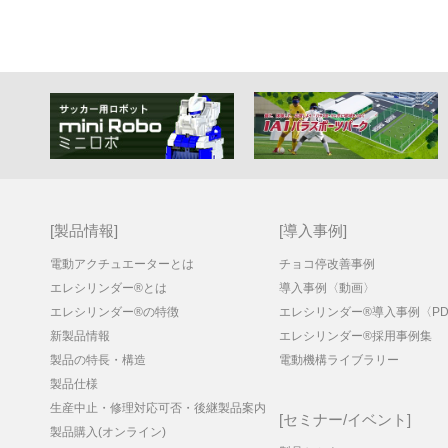
製品情報
導入事例
電動アクチュエーターとは
チョコ停改善事例
エレシリンダー®とは
導入事例〈動画〉
エレシリンダー®の特徴
エレシリンダー®導入事例〈PD
新製品情報
エレシリンダー®採用事例集
製品の特長・構造
電動機構ライブラリー
製品仕様
生産中止・修理対応可否・後継製品案内
セミナー/イベント
製品購入(オンライン)