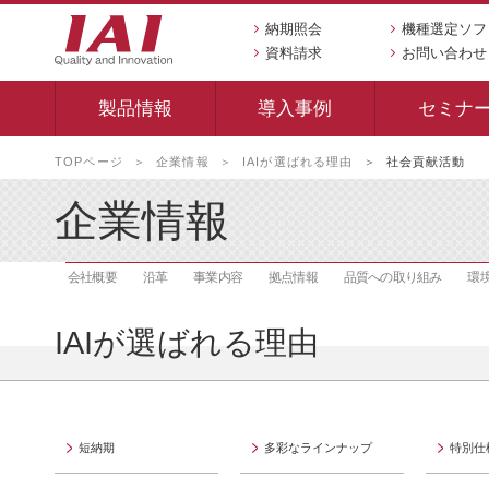
納期照会
機種選定ソフ
資料請求
お問い合わせ
製品情報
導入事例
セミナ
本
TOPページ
企業情報
IAIが選ばれる理由
社会貢献活動
文
へ
企業情報
移
動
し
会社概要
沿革
事業内容
拠点情報
品質への取り組み
環
ま
す
IAIが選ばれる理由
短納期
多彩なラインナップ
特別仕