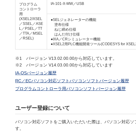
IA-101-X-MW／USB
プログラム
コントローラ
用
(XSEL2/XSEL
●SELジェネレーターの機能
／SSEL／ASE
塗布仕様
L／PSEL／TT
ねじ締め仕様
／TTA／MSEL
はんだ付け仕様
／RSEL)
●IXA／CRシミュレーター機能
●XSEL2用PLC機能開発ツール(CODESYS for XSEL
※1 バージョン V13.02.00.00から対応しています。
※2 バージョン V14.03.00.00から対応しています
IA-OSバージョン履歴
RC／ECパソコン対応ソフトパソコンソフトバージョン履歴
プログラムコントローラ用パソコンソフトバージョン履歴
ユーザー登録について
パソコン対応ソフトをご購入いただいた際は、パソコン対応ソ
す。