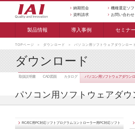
納期照会
機種選定ソフ
資料請求
お問い合わせ
製品情報
導入事例
セミナ
本
TOPページ
ダウンロード
パソコン用ソフトウェアダウンロー
文
へ
ダウンロード
移
動
し
取扱説明書
CAD図面
カタログ
パソコン用ソフトウェアダウン
ま
す
パソコン用ソフトウェアダウ
RC/EC用PC対応ソフトプログラムコントローラー用PC対応ソフト