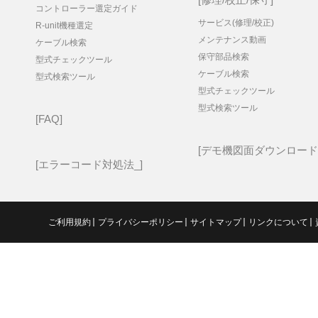
コントローラー選定ガイド
サービス(修理/校正)
R-unit機種選定
メンテナンス動画
ケーブル検索
保守部品検索
型式チェックツール
ケーブル検索
型式検索ツール
型式チェックツール
型式検索ツール
FAQ
デモ機図面ダウンロード
エラーコード対処法_
ご利用規約
プライバシーポリシー
サイトマップ
リンクについて