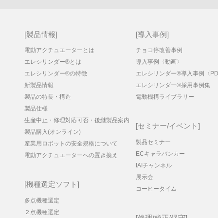
製品情報
導入事例
電動アクチュエーターとは
チョコ停改善事例
エレシリンダー®とは
導入事例〈動画〉
エレシリンダー®の特徴
エレシリンダー®導入事例〈PD
新製品情報
エレシリンダー®採用事例集
製品の特長・構造
電動機構ライブラリー
製品仕様
生産中止・修理対応可否・後継製品案内
セミナー/イベント
製品購入(オンライン)
製品セミナー
産業用ロボットの安全規格について
ECキャラバンカー
電動アクチュエーターへの置き換え
IAIチャンネル
展示会
機種選定ソフト
コーヒータイム
多点機種選定
２点機種選定
修理/校正/保守