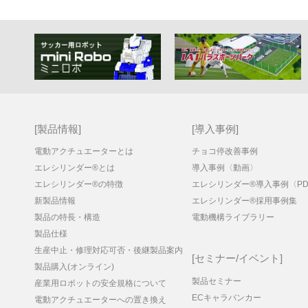
製品情報
導入事例
電動アクチュエーターとは
チョコ停改善事例
エレシリンダー®とは
導入事例〈動画〉
エレシリンダー®の特徴
エレシリンダー®導入事例〈PD
新製品情報
エレシリンダー®採用事例集
製品の特長・構造
電動機構ライブラリー
製品仕様
生産中止・修理対応可否・後継製品案内
セミナー/イベント
製品購入(オンライン)
製品セミナー
産業用ロボットの安全規格について
ECキャラバンカー
電動アクチュエーターへの置き換え