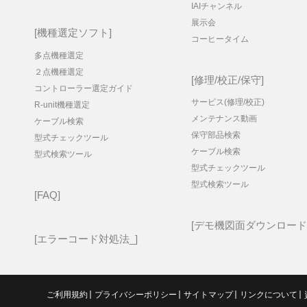
IAIチャンネル
展示会
機種選定ソフト
コーヒータイム
多点機種選定
２点機種選定
修理/校正/保守
コントローラー選定ガイド
サービス(修理/校正)
R-unit機種選定
メンテナンス動画
ケーブル検索
保守部品検索
型式チェックツール
ケーブル検索
型式検索ツール
型式チェックツール
型式検索ツール
FAQ
デモ機図面ダウンロード
エラーコード対処法_
ご利用規約
プライバシーポリシー
サイトマップ
リンクについて