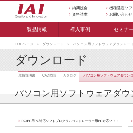
納期照会
機種選定ソフ
資料請求
お問い合わせ
製品情報
導入事例
セミナ
本
TOPページ
ダウンロード
パソコン用ソフトウェアダウンロー
文
へ
ダウンロード
移
動
し
取扱説明書
CAD図面
カタログ
パソコン用ソフトウェアダウン
ま
す
パソコン用ソフトウェアダウ
RC/EC用PC対応ソフトプログラムコントローラー用PC対応ソフト