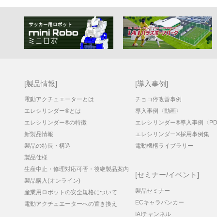
製品情報
導入事例
電動アクチュエーターとは
チョコ停改善事例
エレシリンダー®とは
導入事例〈動画〉
エレシリンダー®の特徴
エレシリンダー®導入事例〈PD
新製品情報
エレシリンダー®採用事例集
製品の特長・構造
電動機構ライブラリー
製品仕様
生産中止・修理対応可否・後継製品案内
セミナー/イベント
製品購入(オンライン)
製品セミナー
産業用ロボットの安全規格について
ECキャラバンカー
電動アクチュエーターへの置き換え
IAIチャンネル