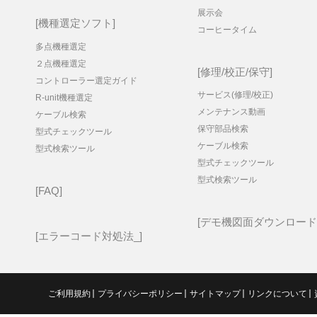
展示会
機種選定ソフト
コーヒータイム
多点機種選定
２点機種選定
修理/校正/保守
コントローラー選定ガイド
サービス(修理/校正)
R-unit機種選定
メンテナンス動画
ケーブル検索
保守部品検索
型式チェックツール
ケーブル検索
型式検索ツール
型式チェックツール
型式検索ツール
FAQ
デモ機図面ダウンロード
エラーコード対処法_
ご利用規約
プライバシーポリシー
サイトマップ
リンクについて