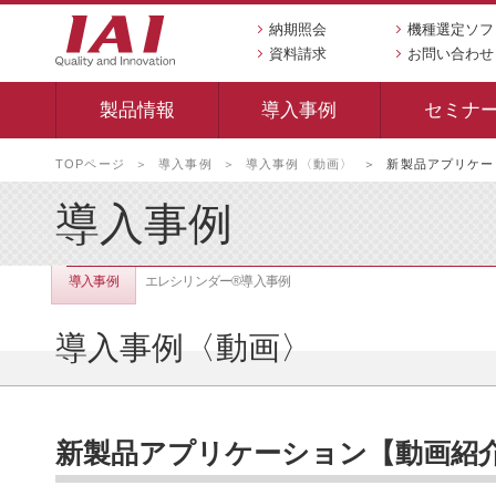
納期照会
機種選定ソフ
資料請求
お問い合わせ
製品情報
導入事例
セミナ
本
TOPページ
導入事例
導入事例〈動画〉
新製品アプリケー
文
へ
導入事例
移
動
し
導入事例
エレシリンダー®導入事例
ま
す
導入事例〈動画〉
新製品アプリケーション【動画紹