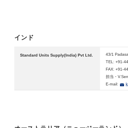
インド
43/1 Padasa
Standard Units Supply(India) Pvt Ltd.
TEL: +91-4
FAX: +91-4
担当・V.Sent
E-mail:
k