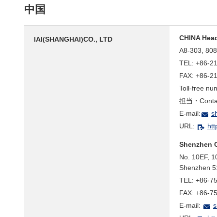
中国
CHINA Head
IAI(SHANGHAI)CO., LTD
A8-303, 808
TEL: +86-2
FAX: +86-2
Toll-free n
担当・Contac
E-mail:
s
URL:
htt
Shenzhen O
No. 10EF, 1
Shenzhen 5
TEL: +86-7
FAX: +86-7
E-mail:
s