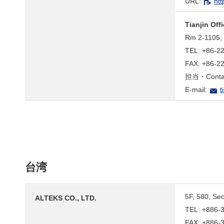
URL:
htt
Tianjin Off
Rm 2-1105, 
TEL: +86-2
FAX: +86-2
担当・Contac
E-mail:
t
台湾
5F, 580, Se
ALTEKS CO., LTD.
TEL: +886-
FAX: +886-