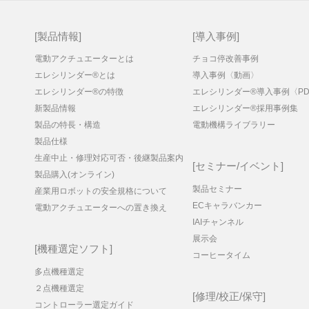
製品情報
導入事例
電動アクチュエーターとは
チョコ停改善事例
エレシリンダー®とは
導入事例〈動画〉
エレシリンダー®の特徴
エレシリンダー®導入事例〈PD
新製品情報
エレシリンダー®採用事例集
製品の特長・構造
電動機構ライブラリー
製品仕様
生産中止・修理対応可否・後継製品案内
セミナー/イベント
製品購入(オンライン)
製品セミナー
産業用ロボットの安全規格について
ECキャラバンカー
電動アクチュエーターへの置き換え
IAIチャンネル
展示会
機種選定ソフト
コーヒータイム
多点機種選定
２点機種選定
修理/校正/保守
コントローラー選定ガイド