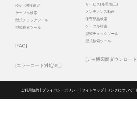
サービス(修理/校正)
R-unit機種選定
メンテナンス動画
ケーブル検索
保守部品検索
型式チェックツール
ケーブル検索
型式検索ツール
型式チェックツール
型式検索ツール
FAQ
デモ機図面ダウンロード
エラーコード対処法_
ご利用規約
プライバシーポリシー
サイトマップ
リンクについて