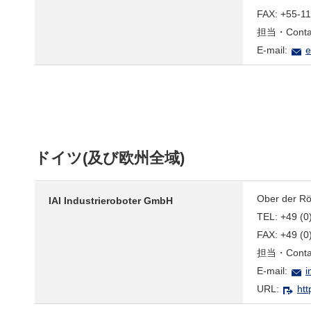
FAX: +55-1
担当・Contact
E-mail:
e
ドイツ(及び欧州全域)
Ober der R
IAI Industrieroboter GmbH
TEL: +49 (0
FAX: +49 (0
担当・Contact
E-mail:
i
URL:
htt