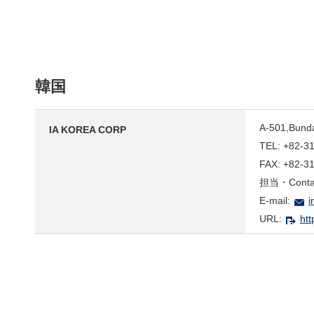
韓国
A-501,Bunda
IA KOREA CORP
TEL: +82-3
FAX: +82-3
担当・Contact
E-mail:
i
URL:
htt