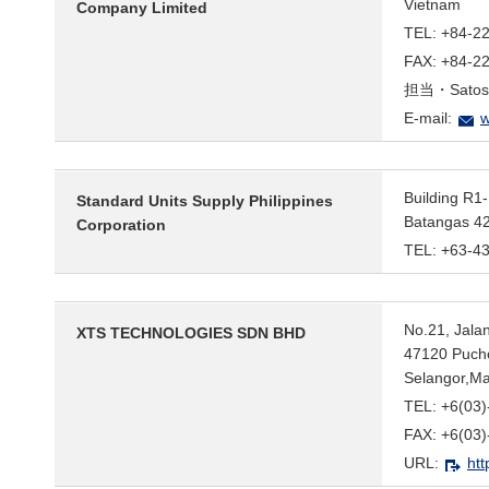
Vietnam
Company Limited
TEL: +84-2
FAX: +84-2
担当・Satosh
E-mail:
w
Building R1-
Standard Units Supply Philippines
Batangas 42
Corporation
TEL: +63-4
No.21, Jala
XTS TECHNOLOGIES SDN BHD
47120 Puch
Selangor,Ma
TEL: +6(03
FAX: +6(03
URL:
htt