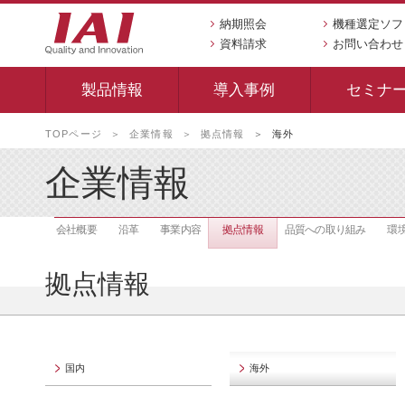
納期照会
機種選定ソフ
資料請求
お問い合わせ
製品情報
導入事例
セミナ
本
TOPページ
企業情報
拠点情報
海外
文
へ
企業情報
移
動
し
会社概要
沿革
事業内容
拠点情報
品質への取り組み
環
ま
す
拠点情報
国内
海外