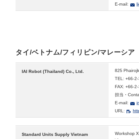
E-mail:
l
タイ/ベトナム/フィリピン/マレーシア
825 Phairoj
IAI Robot (Thailand) Co., Ltd.
TEL: +66-2
FAX: +66-2
担当・Contac
E-mail:
i
URL:
htt
Workshop X6
Standard Units Supply Vietnam