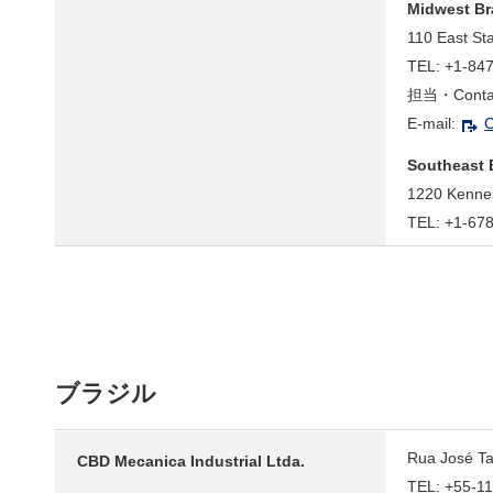
Midwest Br
110 East St
TEL: +1-84
担当・Contac
E-mail:
C
Southeast 
1220 Kennes
TEL: +1-67
ブラジル
Rua José Ta
CBD Mecanica Industrial Ltda.
TEL: +55-1