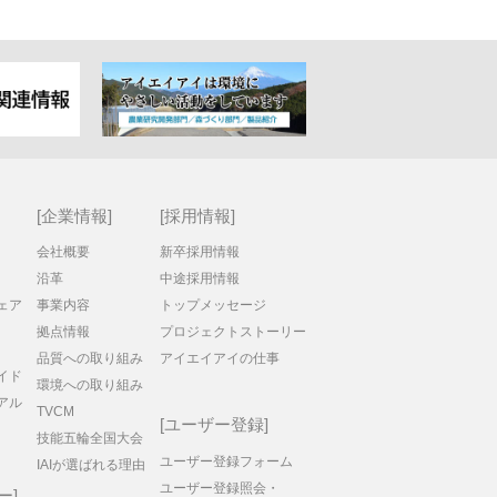
企業情報
採用情報
会社概要
新卒採用情報
沿革
中途採用情報
ェア
事業内容
トップメッセージ
拠点情報
プロジェクトストーリー
品質への取り組み
アイエイアイの仕事
イド
環境への取り組み
アル
TVCM
ユーザー登録
技能五輪全国大会
ユーザー登録フォーム
IAIが選ばれる理由
ユーザー登録照会・
ー