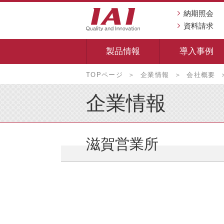
納期照会
資料請求
製品情報
導入事例
本
TOPページ
企業情報
会社概要
文
へ
企業情報
移
動
し
滋賀営業所
ま
す