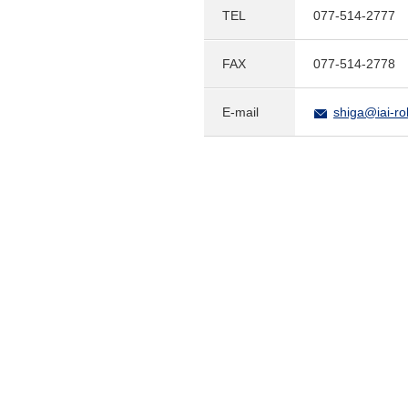
TEL
077-514-2777
FAX
077-514-2778
E-mail
shiga@iai-ro