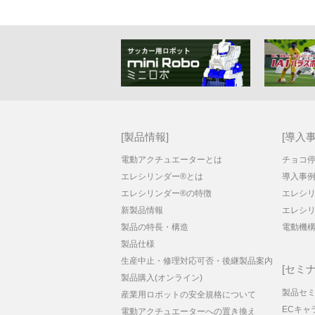
製品情報
導入
電動アクチュエーターとは
チョコ
エレシリンダー®とは
導入事
エレシリンダー®の特徴
エレシリ
新製品情報
エレシ
製品の特長・構造
電動機
製品仕様
生産中止・修理対応可否・後継製品案内
セミナ
製品購入(オンライン)
製品セ
産業用ロボットの安全規格について
ECキャ
電動アクチュエーターへの置き換え