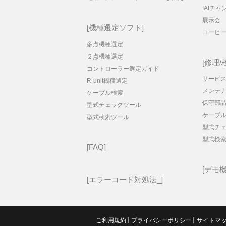
IAIチャ
展示会
機種選定ソフト
コーヒ
多点機種選定
２点機種選定
修理/
コントローラー選定ガイド
サービス
R-unit機種選定
メンテ
ケーブル検索
保守部
型式チェックツール
ケーブ
型式検索ツール
型式チ
型式検
FAQ
デモ
エラーコード対処法_
ご利用規約
プライバシーポリシー
サイトマ