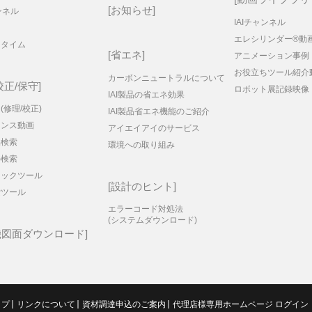
お知らせ
ンネル
IAIチャンネル
エレシリンダー®動
ータイム
省エネ
アニメーション事例
お役立ちツール紹介
カーボンニュートラルについて
校正/保守
ロボット展記録映像
IAI製品の省エネ効果
(修理/校正)
IAI製品省エネ機能のご紹介
ナンス動画
アイエイアイのサービス
品検索
環境への取り組み
ル検索
ェックツール
設計のヒント
索ツール
エラーコード対処法
(システムダウンロード)
機図面ダウンロード
ップ
リンクについて
資材調達申込のご案内
代理店様専用ホームページ ログイン