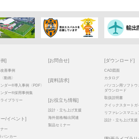
事例
お問合せ
ダウンロード
停改善事例
CAD図面
例〈動画〉
カタログ
資料請求
ンダー®導入事例〈PDF〉
パソコン用ソフトウ
ダウンロード
リンダー®採用事例集
取扱説明書
お役立ち情報
構ライブラリー
クイックスタートガ
設計・立ち上げ支援
リファレンスマニュ
海外規格/輸出関連
ー/イベント
設計・立ち上げ支援
製品セミナー
ミナー
ラバンカー
動画ライブラリ