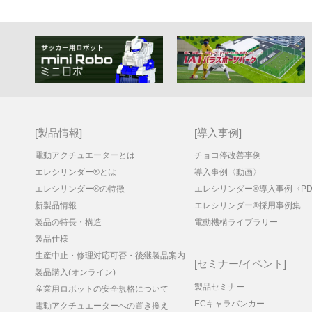
製品情報
導入事例
電動アクチュエーターとは
チョコ停改善事例
エレシリンダー®とは
導入事例〈動画〉
エレシリンダー®の特徴
エレシリンダー®導入事例〈PD
新製品情報
エレシリンダー®採用事例集
製品の特長・構造
電動機構ライブラリー
製品仕様
生産中止・修理対応可否・後継製品案内
セミナー/イベント
製品購入(オンライン)
製品セミナー
産業用ロボットの安全規格について
ECキャラバンカー
電動アクチュエーターへの置き換え