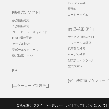
IAIチャンネル
展示会
機種選定ソフト
コーヒータイム
多点機種選定
２点機種選定
修理/校正/保守
コントローラー選定ガイド
サービス(修理/校正)
R-unit機種選定
メンテナンス動画
ケーブル検索
保守部品検索
型式チェックツール
ケーブル検索
型式検索ツール
型式チェックツール
型式検索ツール
FAQ
デモ機図面ダウンロード
エラーコード対処法_
ご利用規約
プライバシーポリシー
サイトマップ
リンクについて