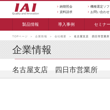
納期照会
機種選定ソフ
資料請求
お問い合わせ
製品情報
導入事例
セミナ
本
TOPページ
企業情報
会社概要
名古屋支店 四日市営業所
文
へ
企業情報
移
動
し
ま
名古屋支店 四日市営業所
す