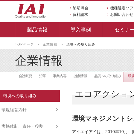
納期照会
機種選定ソフ
資料請求
お問い合わせ
製品情報
導入事例
セミナ
本
TOPページ
企業情報
環境への取り組み
文
へ
企業情報
移
動
し
会社概要
沿革
事業内容
拠点情報
品質への取り組み
環
ま
す
エコアクション
環境への取り組み
環境経営方針
環境マネジメントシ
実施体制、責任・役割
アイエイアイは、2010年10