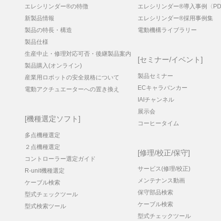
エレシリンダー®の特徴
エレシリンダー®導入事例〈PD
新製品情報
エレシリンダー®採用事例集
製品の特長・構造
電動機構ライブラリー
製品仕様
生産中止・修理対応可否・後継製品案内
セミナー/イベント
製品購入(オンライン)
製品セミナー
産業用ロボットの安全規格について
ECキャラバンカー
電動アクチュエーターへの置き換え
IAIチャンネル
展示会
機種選定ソフト
コーヒータイム
多点機種選定
２点機種選定
修理/校正/保守
コントローラー選定ガイド
サービス(修理/校正)
R-unit機種選定
メンテナンス動画
ケーブル検索
保守部品検索
型式チェックツール
ケーブル検索
型式検索ツール
型式チェックツール