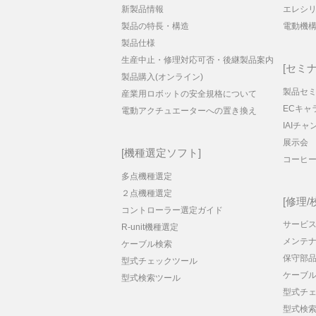
新製品情報
エレシ
製品の特長・構造
電動機
製品仕様
生産中止・修理対応可否・後継製品案内
セミナ
製品購入(オンライン)
製品セ
産業用ロボットの安全規格について
ECキャ
電動アクチュエーターへの置き換え
IAIチャ
展示会
機種選定ソフト
コーヒ
多点機種選定
２点機種選定
修理/
コントローラー選定ガイド
サービス
R-unit機種選定
メンテ
ケーブル検索
保守部
型式チェックツール
ケーブ
型式検索ツール
型式チ
型式検