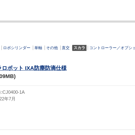
ロボシリンダー
単軸
その他
直交
スカラ
コントローラー／オプシ
ロボット IXA防塵防滴仕様
.09MB)
J0400-1A
22年7月