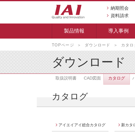
納期照会
資料請求
製品情報
導入事例
本
TOPページ
ダウンロード
カタロ
文
へ
ダウンロード
移
動
取扱説明書
CAD図面
カタログ
し
ま
カタログ
す
アイエイアイ総合カタログ
新カタ