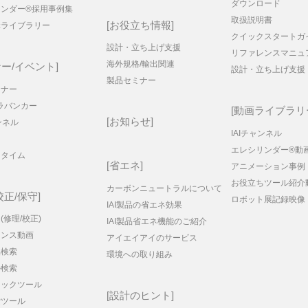
ダウンロード
リンダー®採用事例集
取扱説明書
お役立ち情報
構ライブラリー
クイックスタートガ
設計・立ち上げ支援
リファレンスマニュ
海外規格/輸出関連
ー/イベント
設計・立ち上げ支援
製品セミナー
ミナー
ラバンカー
動画ライブラリ
お知らせ
ンネル
IAIチャンネル
エレシリンダー®動
ータイム
省エネ
アニメーション事例
お役立ちツール紹介
カーボンニュートラルについて
校正/保守
ロボット展記録映像
IAI製品の省エネ効果
(修理/校正)
IAI製品省エネ機能のご紹介
ナンス動画
アイエイアイのサービス
品検索
環境への取り組み
ル検索
ェックツール
設計のヒント
索ツール