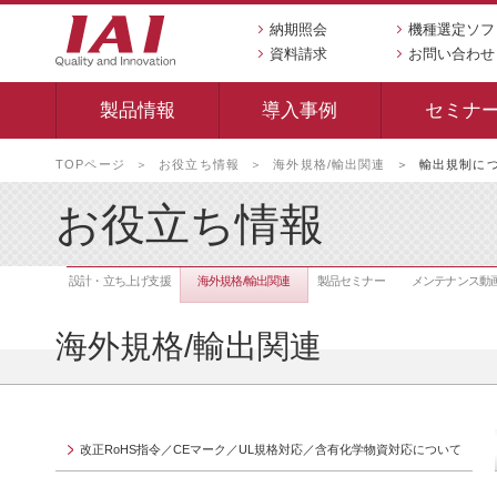
納期照会
機種選定ソフ
資料請求
お問い合わせ
製品情報
導入事例
セミナ
本
TOPページ
お役立ち情報
海外規格/輸出関連
輸出規制に
文
へ
お役立ち情報
移
動
し
設計・立ち上げ支援
海外規格/輸出関連
製品セミナー
メンテナンス動
ま
す
海外規格/輸出関連
改正RoHS指令／CEマーク／UL規格対応／含有化学物資対応について