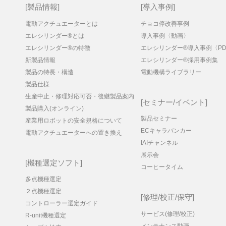
製品情報
導入事例
電動アクチュエーターとは
チョコ停改善事例
エレシリンダー®とは
導入事例〈動画〉
エレシリンダー®の特徴
エレシリンダー®導入事例〈PD
新製品情報
エレシリンダー®採用事例集
製品の特長・構造
電動機構ライブラリー
製品仕様
生産中止・修理対応可否・後継製品案内
セミナー/イベント
製品購入(オンライン)
製品セミナー
産業用ロボットの安全規格について
ECキャラバンカー
電動アクチュエーターへの置き換え
IAIチャンネル
展示会
機種選定ソフト
コーヒータイム
多点機種選定
２点機種選定
修理/校正/保守
コントローラー選定ガイド
サービス(修理/校正)
R-unit機種選定
メンテナンス動画