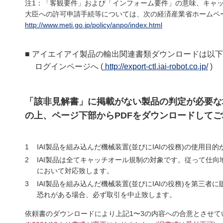
注1：「客観要件」および「インフォーム要件」の意味、キャ
大臣への許可申請手続等については、次の経済産業省ホームペ
http://www.meti.go.jp/policy/anpo/index.html
■
アイエイアイ製品の輸出関連書類ダウンロードは以下
ログインページへ (
http://export-ctl.iai-robot.co.jp/
)
「該非見解書」に掲載がない製品の判定が必要な
の上、ページ下部からPDFをダウンロードして
1
IAI製品を組み込んだ機械装置(並びにIAIの役務)の使用
2
IAI製品は全てキャッチオール規制の対象です。従って仕
において対応致します。
3
IAI製品を組み込んだ機械装置(並びにIAIの役務)を第
恐れがある場合、必ず取引を中止致します。
依頼書のダウンロードにより上記1〜3の内容への合意とさせて