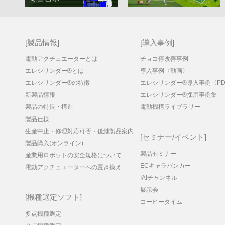
製品情報
導入事例
電動アクチュエーターとは
チョコ停改善事例
エレシリンダー®とは
導入事例〈動画〉
エレシリンダー®の特徴
エレシリンダー®導入事例〈PD
新製品情報
エレシリンダー®採用事例集
製品の特長・構造
電動機構ライブラリー
製品仕様
生産中止・修理対応可否・後継製品案内
セミナー/イベント
製品購入(オンライン)
製品セミナー
産業用ロボットの安全規格について
ECキャラバンカー
電動アクチュエーターへの置き換え
IAIチャンネル
展示会
機種選定ソフト
コーヒータイム
多点機種選定