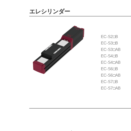
エレシリンダー
EC-S2□B
EC-S3□B
EC-S3□AB
EC-S4□B
EC-S4□AB
EC-S6□B
EC-S6□AB
EC-S7□B
EC-S7□AB