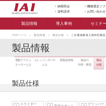
納期照会
機種選定ソフ
資料請求
お問い合わせ
製品情報
導入事例
セミナ
本
TOPページ
製品情報
製品仕様
二次電池製造工程対応製品
文
へ
製品情報
移
動
し
電動アクチュ
エレシリンダー®
新製品
情報
製品の
製品
ま
エーターとは
とは
特長・構造
仕様
す
製品仕様
スライダー
グリッパー
直交ロボット
1
2
3