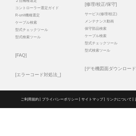
２点機種選定
修理/校正/保守
コントローラー選定ガイド
サービス(修理/校正)
R-unit機種選定
メンテナンス動画
ケーブル検索
保守部品検索
型式チェックツール
ケーブル検索
型式検索ツール
型式チェックツール
型式検索ツール
FAQ
デモ機図面ダウンロード
エラーコード対処法_
ご利用規約
プライバシーポリシー
サイトマップ
リンクについて